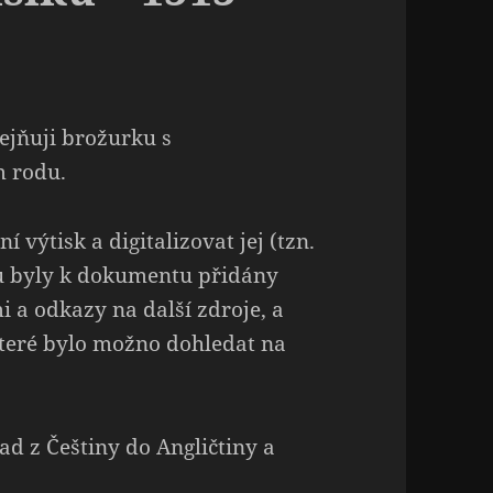
jňuji brožurku s
m rodu.
výtisk a digitalizovat jej (tzn.
u byly k dokumentu přidány
 a odkazy na další zdroje, a
 které bylo možno dohledat na
ad z Češtiny do Angličtiny a