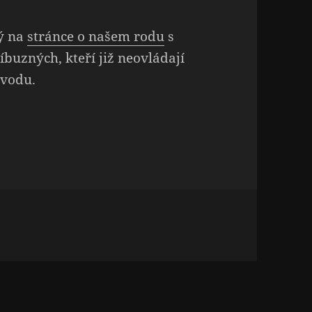
ý na
stránce o našem rodu
s
íbuzných, kteří již neovládají
ůvodu.
u s názvem Digitalizovaná verze a překlad brožury „Rod Pru