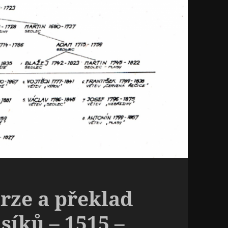
rze a překlad
síků – 1515 –