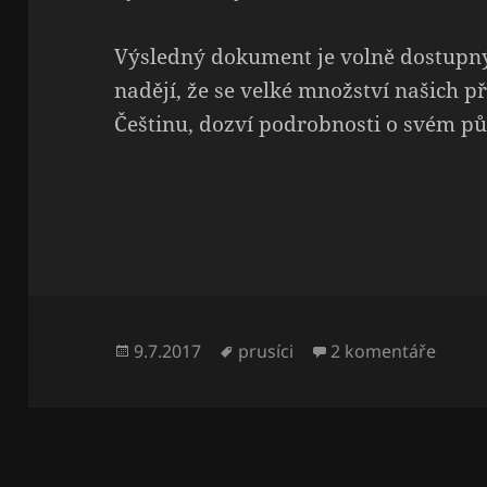
Výsledný dokument je volně dostupn
nadějí, že se velké množství našich př
Češtinu, dozví podrobnosti o svém p
Publikováno:
Štítky:
u text
9.7.2017
prusíci
2 komentáře