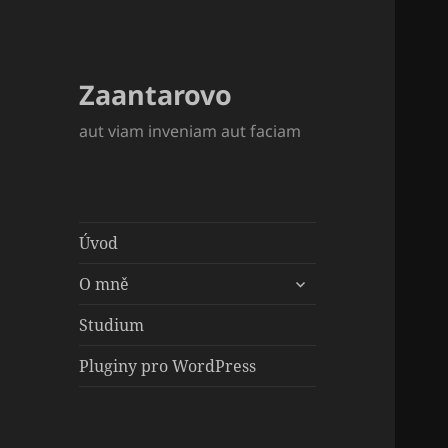
Zaantarovo
aut viam inveniam aut faciam
Úvod
zobrazit
O mně
podřazené
položky
Studium
Pluginy pro WordPress