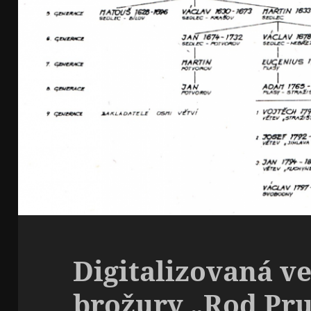
Digitalizovaná ve
brožury „Rod Pru