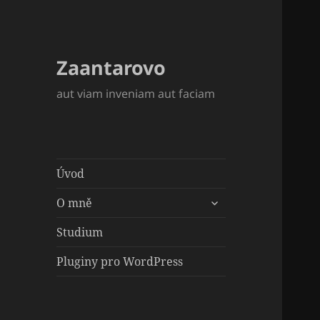
Zaantarovo
aut viam inveniam aut faciam
Úvod
zobrazit
O mně
podřazené
položky
Studium
Pluginy pro WordPress