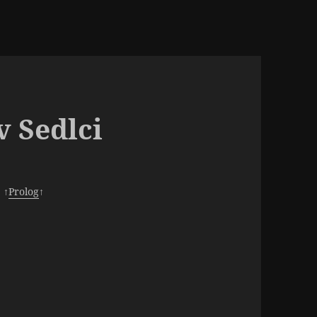
v Sedlci
 ↑
Prolog
↑